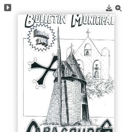
1
/
28