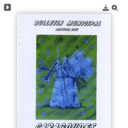
1
/
25