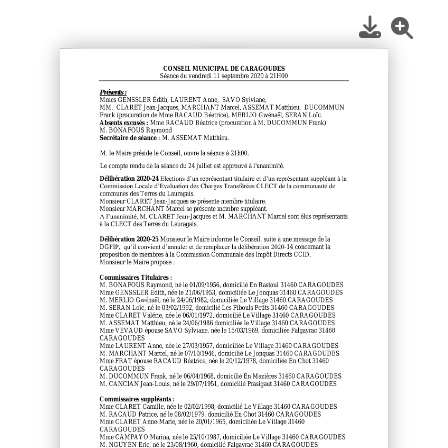
1
/
2