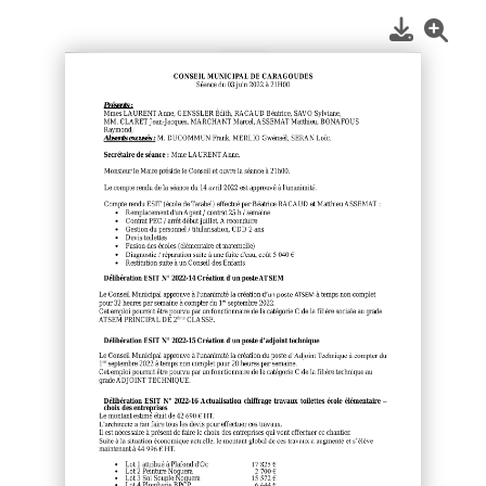
1
/
2