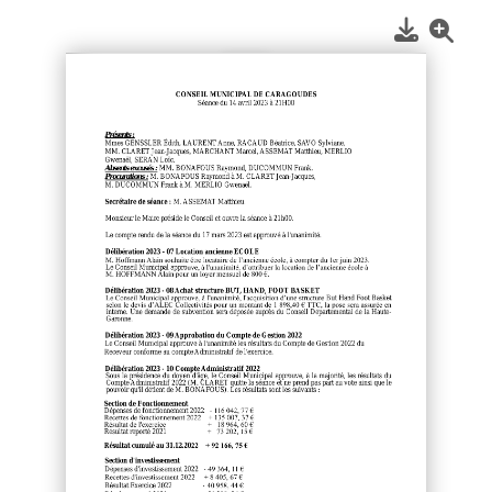
1
/
2