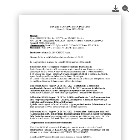
1
/
2