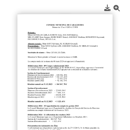
1
/
2