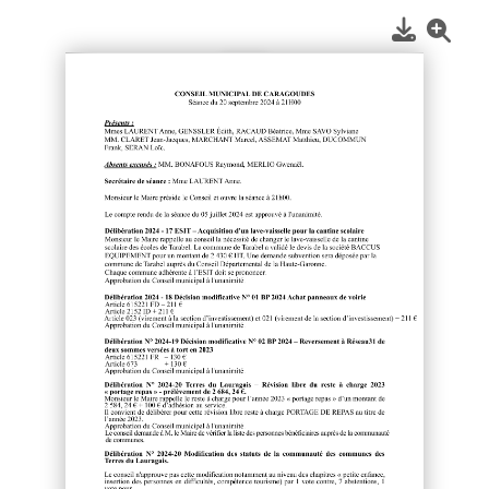
1
/
2