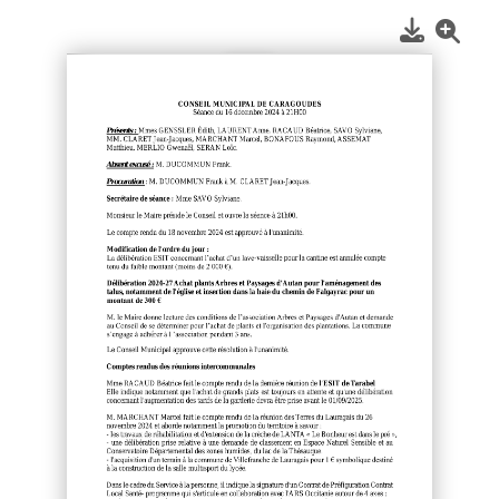
1
/
2