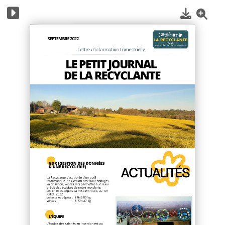
1
/
4