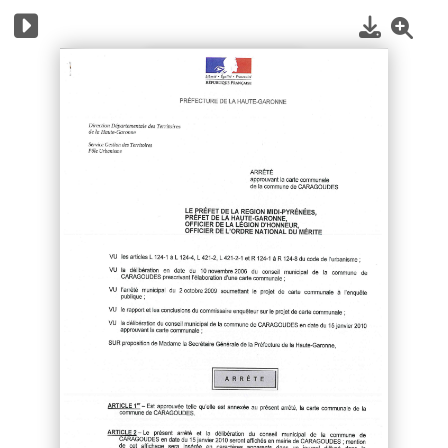
1
/
5