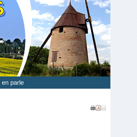
S
 en parle