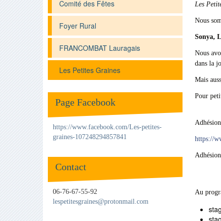
Comité des Fêtes
Les Petit
Nous somm
Foyer Rural
Sonya,
L
FRANCOMBAT Lauragais
Nous avon
dans la jo
Les Petites Graines
Mais auss
Pour peti
Page Facebook
Adhésion 
https://www.facebook.com/Les-petites-
graines-107248294857841
https://w
Adhésion 
Contact
06-76-67-55-92
Au progra
lespetitesgraines
@
protonmail.com
stag
stag