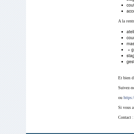
cou
acc
A la rentr
atel
cou
mas
« gr
sta
ges
Et bien d
Suivez-n
ou
https
Si vous a
Contact 