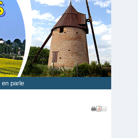
S
 en parle