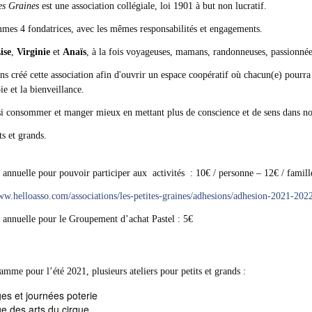
es Graines
est une association collégiale, loi 1901 à but non lucratif.
es 4 fondatrices, avec les mêmes responsabilités et engagements.
ise
,
Virginie
et
Anaïs
, à la fois voyageuses, mamans, randonneuses, passionnées,
s créé cette association afin d'ouvrir un espace coopératif où chacun(e) pourra 
ie et la bienveillance.
i consommer et manger mieux en mettant plus de conscience et de sens dans no
ts et grands.
annuelle pour pouvoir participer aux activités : 10€ / personne – 12€ / famill
ww.helloasso.com/associations/les-petites-graines/adhesions/adhesion-2021-202
annuelle pour le Groupement d’achat Pastel : 5€
mme pour l’été 2021, plusieurs ateliers pour petits et grands :
es et journées poterie
e des arts du cirque