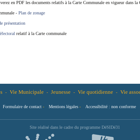
uverez en PDF les documents relatifs à la Carte Communale en vigueur dans l
mmunale -
Plan de zonage
e présentation
éfectoral
relatif à la Carte communale
s
Vie Municipale
Jeunesse
Vie quotidienne
Vie asso
-
-
-
-
Formulaire de contact
-
Mentions légales
-
Accessibilité : non conforme
Site réalisé dans le cadre du programme DéSIDé31