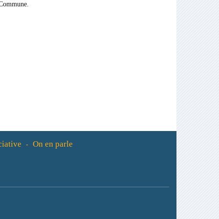
a Commune.
ciative
On en parle
-