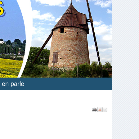
S
 en parle