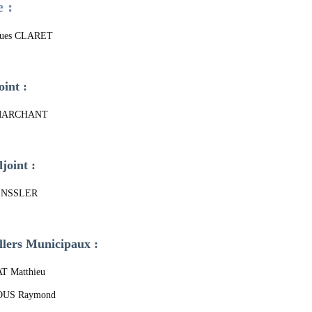
 :
cques CLARET
int :
 MARCHANT
joint :
ENSSLER
llers Municipaux :
 Matthieu
US Raymond