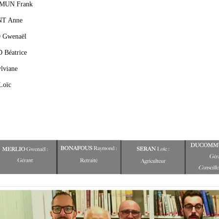
UN Frank
T Anne
Gwenaël
Béatrice
lviane
oïc