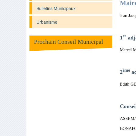
Maire
Bulletins Municipaux
Jean Ja
Urbanisme
er
1
adjo
Prochain Conseil Municipal
Marcel
ème
2
ad
Edith G
Consei
ASSEMAT
BONAFO