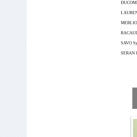
DUCOMM
LAUREN
MERLIO 
RACAUD 
SAVO Sy
SERAN L