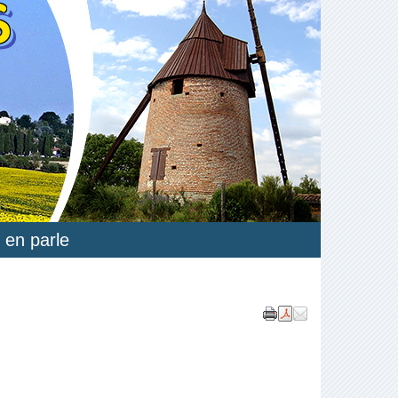
S
 en parle